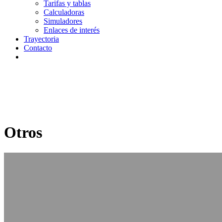
Tarifas y tablas
Calculadoras
Simuladores
Enlaces de interés
Trayectoria
Contacto
Otros