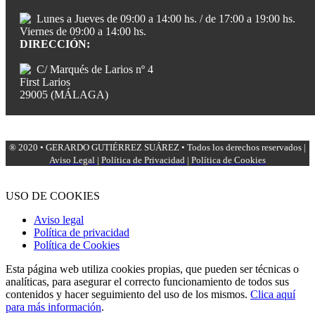
Lunes a Jueves de 09:00 a 14:00 hs. / de 17:00 a 19:00 hs.
Viernes de 09:00 a 14:00 hs.
DIRECCIÓN:
C/ Marqués de Larios nº 4
First Larios
29005 (MÁLAGA)
® 2020 • GERARDO GUTIÉRREZ SUÁREZ • Todos los derechos reservados |
Aviso Legal
|
Política de Privacidad
|
Política de Cookies
USO DE COOKIES
Aviso legal
Política de privacidad
Política de Cookies
Esta página web utiliza cookies propias, que pueden ser técnicas o
analíticas, para asegurar el correcto funcionamiento de todos sus
contenidos y hacer seguimiento del uso de los mismos.
Clica aquí
para más información
.