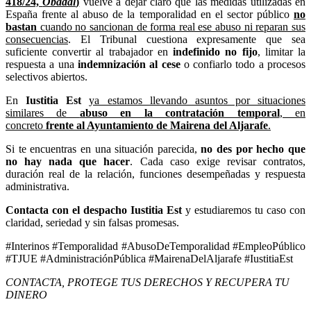
418/24,
Obadal
)
vuelve a dejar claro que las medidas utilizadas en
España frente al abuso de la temporalidad en el sector público
no
bastan
cuando no sancionan de forma real ese abuso ni reparan sus
consecuencias
. El Tribunal cuestiona expresamente que sea
suficiente convertir al trabajador en
indefinido no fijo
, limitar la
respuesta a una
indemnización al cese
o confiarlo todo a procesos
selectivos abiertos.
En
Iustitia Est
ya estamos llevando asuntos por situaciones
similares de
abuso en la contratación temporal
, en
concreto
frente al Ayuntamiento de Mairena del Aljarafe
.
Si te encuentras en una situación parecida,
no des por hecho que
no hay nada que hacer
. Cada caso exige revisar contratos,
duración real de la relación, funciones desempeñadas y respuesta
administrativa.
Contacta con el despacho Iustitia Est
y estudiaremos tu caso con
claridad, seriedad y sin falsas promesas.
#Interinos #Temporalidad #AbusoDeTemporalidad #EmpleoPúblico
#TJUE #AdministraciónPública #MairenaDelAljarafe #IustitiaEst
CONTACTA, PROTEGE TUS DERECHOS Y RECUPERA TU
DINERO