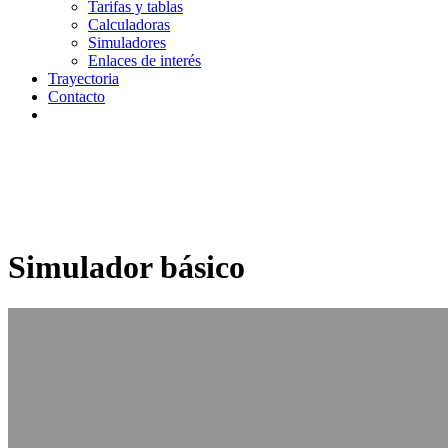
Tarifas y tablas
Calculadoras
Simuladores
Enlaces de interés
Trayectoria
Contacto
Simulador básico