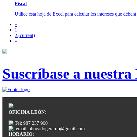
Fiscal
Utilice esta hoja de Excel para calcular los intereses que deberá
«
1
2
(current)
»
Suscríbase a nuestra
OFICINA LEÓN:
Tel: 987 237 900
email: abogadogerardo@gmail.com
HORARIO: