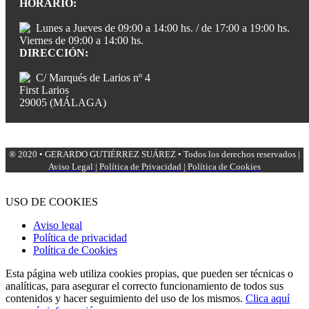
HORARIO:
Lunes a Jueves de 09:00 a 14:00 hs. / de 17:00 a 19:00 hs.
Viernes de 09:00 a 14:00 hs.
DIRECCIÓN:
C/ Marqués de Larios nº 4
First Larios
29005 (MÁLAGA)
® 2020 • GERARDO GUTIÉRREZ SUÁREZ • Todos los derechos reservados |
Aviso Legal
|
Política de Privacidad
|
Política de Cookies
USO DE COOKIES
Aviso legal
Política de privacidad
Política de Cookies
Esta página web utiliza cookies propias, que pueden ser técnicas o
analíticas, para asegurar el correcto funcionamiento de todos sus
contenidos y hacer seguimiento del uso de los mismos.
Clica aquí