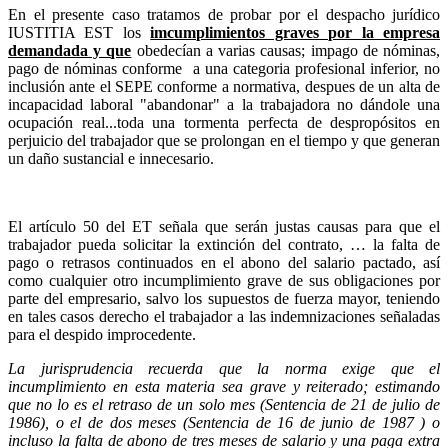
En el presente caso tratamos de probar por el despacho jurídico
IUSTITIA EST los
imcumplimientos graves por la empresa
demandada y que
obedecían a varias causas; impago de nóminas,
pago de nóminas conforme a una categoria profesional inferior, no
inclusión ante el SEPE conforme a normativa, despues de un alta de
incapacidad laboral "abandonar" a la trabajadora no dándole una
ocupación real...toda una tormenta perfecta de despropósitos en
perjuicio del trabajador que se prolongan en el tiempo y que generan
un daño sustancial e innecesario.
El artículo 50 del ET señala que serán justas causas para que el
trabajador pueda solicitar la extinción del contrato, … la falta de
pago o retrasos continuados en el abono del salario pactado, así
como cualquier otro incumplimiento grave de sus obligaciones por
parte del empresario, salvo los supuestos de fuerza mayor, teniendo
en tales casos derecho el trabajador a las indemnizaciones señaladas
para el despido improcedente.
La jurisprudencia recuerda que la norma exige que el
incumplimiento en esta materia sea grave y reiterado; estimando
que no lo es el retraso de un solo mes (Sentencia de 21 de julio de
1986), o el de dos meses (Sentencia de 16 de junio de 1987 ) o
incluso la falta de abono de tres meses de salario y una paga extra